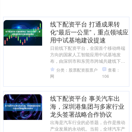
线下配资平台 打通成果转
化“最后一公里”，重点领域应
用中试基地建设提速
日前线下配资平台，全国首个移动终端
方向的国家人工智能应用中试基地发
布，由深圳市和东莞市跨城共建线下配
资平台，中国联通具体建设，旨在助力
分类：股票配资股票户
查看：
企业实现从研发设计到生产制....
网
106
线下配资平台 事关汽车出
海，深圳港集团与多家行业
龙头签署战略合作协议
出海是汽车行业的必答题，合作是推动
产业发展的永动机。当前，全球汽车产