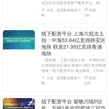
业正经历深度变革线下配资平台，构建
成本更低、效率更高、韧性更强的汽车
分类：股票配资股票户
查看：
海运物流供应链，将助力中....
网
184
线下配资平台 上海六批次土
拍：中海53.64亿竞得静安区
地块 联发21.95亿竞得青浦
地块
（原标题：上海六批次土拍：中海53.64
亿竞得静安区地块 联发21.95亿竞得青浦
地块）线下配资平台 观点网讯：7月24
日，上海出让六批次8宗地，地块分布于
分类：股票配资股票户
查看：
浦东....
网
228
线下配资平台 翟晓川续约2
年，方硕1年合同挤掉三冠功