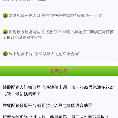
​网络配资开户入口 美拘留中心被曝对待移民“极不人道”
3
​正规炒股配资网站 立德教育(01449)：黑龙江工商学院与江苏
4
金租订立融资租赁安排
​线下配资平台 “泰柬领导人同意立即会面”
5
最新文章
炒股配资入门知识网 今晚油价上调，加一箱92号汽油多花27
元钱，最新预测来了
在线配资炒股平台 特斯拉引入豆包智能语音助手
股票在线配资 传小蓝灯上路要被罚，原厂蓝灯要不要拆？