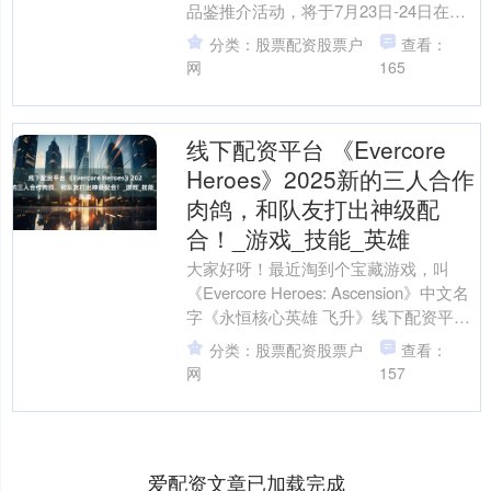
品鉴推介活动，将于7月23日-24日在济
南大明湖南丰祠举行线下配资平台，诚
分类：股票配资股票户
查看：
邀您共....
网
165
线下配资平台 《Evercore
Heroes》2025新的三人合作
肉鸽，和队友打出神级配
合！_游戏_技能_英雄
大家好呀！最近淘到个宝藏游戏，叫
《Evercore Heroes: Ascension》中文名
字《永恒核心英雄 飞升》线下配资平
台，必须得跟兄弟们分享一下。这游....
分类：股票配资股票户
查看：
网
157
爱配资文章已加载完成