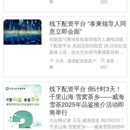
网
222
线下配资平台 “泰柬领导人同
意立即会面”
特朗普与柬埔寨和泰国领导人通电话线
下配资平台 美国总统特朗普 26 日在社交
媒体上说，他当天分别与柬埔寨首相洪
玛奈、泰国代理总理普坦通电话，称两
分类：股票配资股票户
查看：
国只有结束边境冲....
网
257
线下配资平台 倒计时3天！
千里山海·雪窝茶乡——威海
雪茶2025年品鉴推介活动即
将举行
大众网记者 王珏 威海报道 倒计时3天！
千里山海·雪窝茶乡——威海雪茶2025年