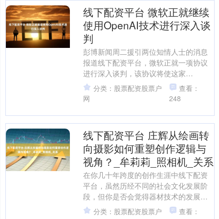
线下配资平台 微软正就继续
使用OpenAI技术进行深入谈
判
彭博新闻周二援引两位知情人士的消息
报道线下配资平台，微软正就一项协议
进行深入谈判，该协议将使这家
Windows 操作系统制造商未来能继续使
分类：股票配资股票户
查看：
用 OpenAI 的....
网
248
线下配资平台 庄辉从绘画转
向摄影如何重塑创作逻辑与
视角？_牟莉莉_照相机_关系
在你几十年跨度的创作生涯中线下配资
平台，虽然历经不同的社会文化发展阶
段，但你是否会觉得器材技术的发展对
于创作的影响在目前的艺术史书写中被
分类：股票配资股票户
查看：
忽视或是被低估了？ 确实....