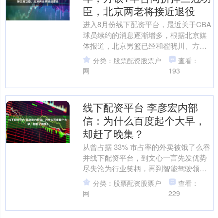
臣，北京两老将接近退役
进入8月份线下配资平台，最近关于CBA
球员续约的消息逐渐增多，根据北京媒
体报道，北京男篮已经和翟晓川、方硕
完成续约，前者两年合同，后者1年，两
分类：股票配资股票户
查看：
人拿的都是老将合同....
网
193
线下配资平台 李彦宏内部
信：为什么百度起个大早，
却赶了晚集？
从曾占据 33% 市占率的外卖被饿了么吞
并线下配资平台，到文心一言先发优势
尽失沦为行业笑柄，再到智能驾驶领域
极越汽车的倒闭，这家早期布局诸多前
分类：股票配资股票户
查看：
沿赛道的巨头，屡屡....
网
229