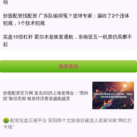
动
炒股配资找配资 广东队输得冤？篮球专家：漏吹了2个违体
犯规，1个技术犯规
实盘10倍杠杆 霍尔木兹恢复通航，东南亚五一机票仍高攀不
起
推荐资讯
炒股配资官方网 直击2025上海老博会：“黑科
技”集结亮相 银发经济赛道越跑越宽
​配资实盘正规平台 安阳两个文旅项目被选入老家河南“网红打
1
卡地”