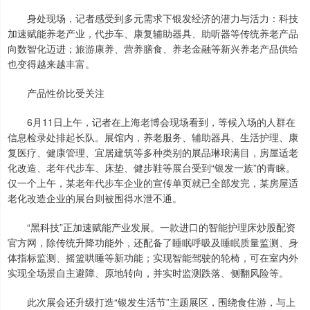
身处现场，记者感受到多元需求下银发经济的潜力与活力：科技
加速赋能养老产业，代步车、康复辅助器具、助听器等传统养老产品
向数智化迈进；旅游康养、营养膳食、养老金融等新兴养老产品供给
也变得越来越丰富。
产品性价比受关注
6月11日上午，记者在上海老博会现场看到，等候入场的人群在
信息检录处排起长队。展馆内，养老服务、辅助器具、生活护理、康
复医疗、健康管理、宜居建筑等多种类别的展品琳琅满目，房屋适老
化改造、老年代步车、床垫、健步鞋等展台受到“银发一族”的青睐。
仅一个上午，某老年代步车企业的宣传单页就已全部发完，某房屋适
老化改造企业的展台则被围得水泄不通。
“黑科技”正加速赋能产业发展。一款进口的智能护理床炒股配资
官方网，除传统升降功能外，还配备了睡眠呼吸及睡眠质量监测、身
体指标监测、摇篮哄睡等新功能；实现智能驾驶的轮椅，可在室内外
实现全场景自主避障、原地转向，并实时监测跌落、侧翻风险等。
此次展会还升级打造“银发生活节”主题展区，围绕食住游，与上