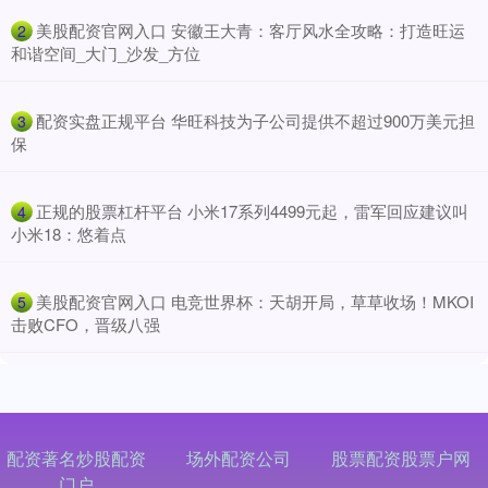
​美股配资官网入口 安徽王大青：客厅风水全攻略：打造旺运
2
和谐空间_大门_沙发_方位
​配资实盘正规平台 华旺科技为子公司提供不超过900万美元担
3
保
​正规的股票杠杆平台 小米17系列4499元起，雷军回应建议叫
4
小米18：悠着点
​美股配资官网入口 电竞世界杯：天胡开局，草草收场！MKOI
5
击败CFO，晋级八强
配资著名炒股配资
场外配资公司
股票配资股票户网
门户