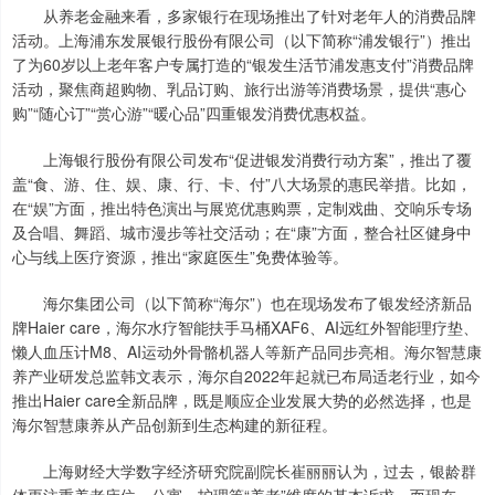
从养老金融来看，多家银行在现场推出了针对老年人的消费品牌
活动。上海浦东发展银行股份有限公司（以下简称“浦发银行”）推出
了为60岁以上老年客户专属打造的“银发生活节浦发惠支付”消费品牌
活动，聚焦商超购物、乳品订购、旅行出游等消费场景，提供“惠心
购”“随心订”“赏心游”“暖心品”四重银发消费优惠权益。
上海银行股份有限公司发布“促进银发消费行动方案”，推出了覆
盖“食、游、住、娱、康、行、卡、付”八大场景的惠民举措。比如，
在“娱”方面，推出特色演出与展览优惠购票，定制戏曲、交响乐专场
及合唱、舞蹈、城市漫步等社交活动；在“康”方面，整合社区健身中
心与线上医疗资源，推出“家庭医生”免费体验等。
海尔集团公司（以下简称“海尔”）也在现场发布了银发经济新品
牌Haier care，海尔水疗智能扶手马桶XAF6、AI远红外智能理疗垫、
懒人血压计M8、AI运动外骨骼机器人等新产品同步亮相。海尔智慧康
养产业研发总监韩文表示，海尔自2022年起就已布局适老行业，如今
推出Haier care全新品牌，既是顺应企业发展大势的必然选择，也是
海尔智慧康养从产品创新到生态构建的新征程。
上海财经大学数字经济研究院副院长崔丽丽认为，过去，银龄群