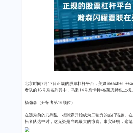
北京时间7月17日正规的股票杠杆平台，美媒Bleacher 
者队的16号秀名列其中，马刺14号秀卡特•布莱恩特也上榜
杨瀚森（开拓者第16顺位）
在选秀前的几周里，杨瀚森开始成为二轮秀的热门话题。在
拓者队选中时，这无疑是当晚最大的惊喜。事实证明，这笔