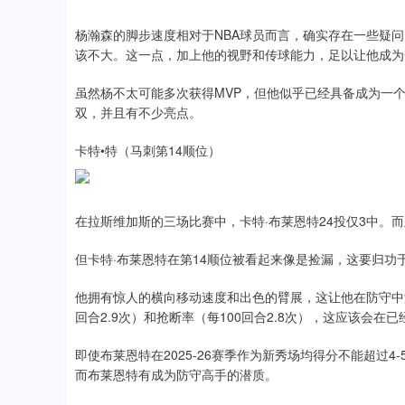
杨瀚森的脚步速度相对于NBA球员而言，确实存在一些疑
该不大。这一点，加上他的视野和传球能力，足以让他成为
虽然杨不太可能多次获得MVP，但他似乎已经具备成为一
双，并且有不少亮点。
卡特•特（马刺第14顺位）
在拉斯维加斯的三场比赛中，卡特·布莱恩特24投仅3中。
但卡特·布莱恩特在第14顺位被看起来像是捡漏，这要归功
他拥有惊人的横向移动速度和出色的臂展，这让他在防守中
回合2.9次）和抢断率（每100回合2.8次），这应该会
即使布莱恩特在2025-26赛季作为新秀场均得分不能超过
而布莱恩特有成为防守高手的潜质。