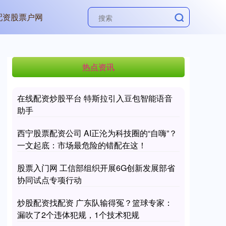
配资股票户网
热点资讯
在线配资炒股平台 特斯拉引入豆包智能语音
助手
西宁股票配资公司 AI正沦为科技圈的“自嗨”？
一文起底：市场最危险的错配在这！
股票入门网 工信部组织开展6G创新发展部省
协同试点专项行动
炒股配资找配资 广东队输得冤？篮球专家：
漏吹了2个违体犯规，1个技术犯规