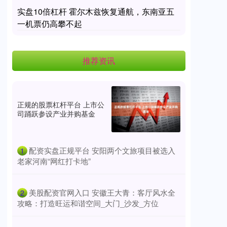
实盘10倍杠杆 霍尔木兹恢复通航，东南亚五
一机票仍高攀不起
推荐资讯
正规的股票杠杆平台 上市公
司踊跃参设产业并购基金
​配资实盘正规平台 安阳两个文旅项目被选入
1
老家河南“网红打卡地”
​美股配资官网入口 安徽王大青：客厅风水全
2
攻略：打造旺运和谐空间_大门_沙发_方位