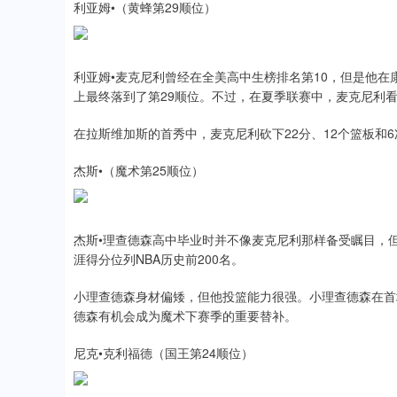
利亚姆•（黄蜂第29顺位）
利亚姆•麦克尼利曾经在全美高中生榜排名第10，但是他在
上最终落到了第29顺位。不过，在夏季联赛中，麦克尼利
在拉斯维加斯的首秀中，麦克尼利砍下22分、12个篮板和
杰斯•（魔术第25顺位）
杰斯•理查德森高中毕业时并不像麦克尼利那样备受瞩目，
涯得分位列NBA历史前200名。
小理查德森身材偏矮，但他投篮能力很强。小理查德森在首场
德森有机会成为魔术下赛季的重要替补。
尼克•克利福德（国王第24顺位）