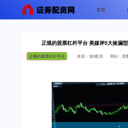
首页
正规的股票杠杆平台 美媒评5大捡漏
正规的股票杠杆平台
来源：涨8配资
网站：爱