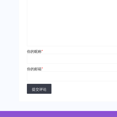
你的昵称
*
你的邮箱
*
提交评论