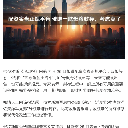
据俄罗斯《消息报》网站 7 月 26 日报道配资实盘正规平台，该报获
悉，俄海军"库兹涅佐夫海军元帅"号航母将被封存，未来可能被出
售，也可能拆解报废。专家表示，封存过程中，舰上所有可用的重要
设备和机械将被拆除，用于其他舰艇，舰体则将做好长期存放准备。
知情人士向该报透露，俄罗斯海军总司令部已决定，近期将对"库兹涅
佐夫海军元帅"号航母进行封存。此前该报曾报道，该航母的所有维修
和现代化改造工作已经暂停。
俄罗斯联合造船集团董事长安德烈 · 科斯京 25 日表示："我们认为，