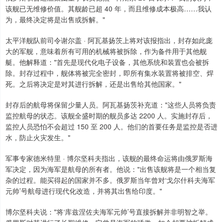
该舰已无维修价值。其舰龄已超 40 年，而且维修成本极高……我认
为，最终决定将是出售或拆解。"
太平洋舰队前司令谢尔盖 · 阿瓦基扬茨上将对该报指出，封存如此庞
大的军舰，意味着所有可用的机械将被拆除，作为备件用于其他舰
艇。他解释道："首先是现代化电子设备，其他系统和装置也会被拆
除。封存过程中，舰体将被完全密封，即所有集水装置将被排空、焊
死。之后将决定是对其进行拆解，还是出售给其他国家。"
封存后的航母将保留少量人员。阿瓦基扬茨补充道："这些人员将负责
监控航母的状态。该舰全盛时期的舰员多达 2200 人。实施封存后，
监控人员恐怕不会超过 150 至 200 人。他们的首要任务是监控是否进
水，防止火灾发生。"
军事专家德米特里 · 博尔坚科夫指出，该舰的最终命运将由俄罗斯海
军决定，因为海军是航母的所有者。他说："出售该舰将是一个相当复
杂的过程。能买得起的国家并不多。俄罗斯当年曾对‘戈尔什科夫海军
元帅’号航母进行现代化改造，并将其出售给印度。"
博尔坚科夫说："将‘库兹涅佐夫海军元帅’号直接拆解并非明智之举。