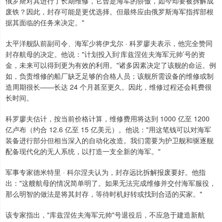
俄罗斯对其进行了长期维修，它曾是海军的骄傲，如今却要被拆解成
废铁？因此，封存可能是更优选择。但最终应由俄罗斯海军指挥部根
据其面临的任务来决定。"
太平洋舰队前副司令、海军少将伊戈尔 · 科罗廖夫表示，他完全赞同
封存航母的决定。他说："计划投入到‘库兹涅佐夫海军元帅’号的资
金，未来可以得到更为有效的利用。"诸多因素决定了该舰的命运。例
如，负责维修的船厂缺乏足够的合格人员；该舰所需设备的维修或制
造周期很长——长达 24 个月甚至更久。因此，维修过程还会耗费很
长时间。
科罗廖夫估计，按当前价格计算，维修费用将达到 1000 亿至 1200
亿卢布（约合 12.6 亿至 15 亿美元）。他说："用这笔钱可以对海军
装备进行部分但相当深入的自动化改造。我们需要为护卫舰和驱逐舰
配备现代化的无人系统，以打造一支全新的海军。"
军事专家德米特里 · 科尔涅夫认为，封存远比拆解报废要好。他指
出："这艘航母的情况简单明了。如果无法完成维修并交付海军服役，
那么明智的做法是将其封存，等待时机好转或找到合适的买家。"
该专家指出，"库兹涅佐夫海军元帅"号退役后，不应急于建造新航