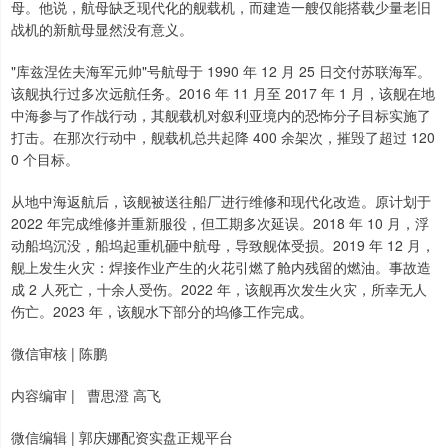
母。他说，航母缺乏现代化的舰载机，而建造一艘仅能搭载少量老旧
战机的新航母显然没有意义。
"库兹涅佐夫海军元帅"号航母于 1990 年 12 月 25 日交付苏联海军。
该舰执行过多次远航任务。2016 年 11 月至 2017 年 1 月，该舰在地
中海参与了作战行动，其舰载机对叙利亚境内的恐怖分子目标实施了
打击。在那次行动中，舰载机总共起降 400 余架次，摧毁了超过 120
0 个目标。
从地中海返航后，该舰被送往船厂进行维修和现代化改造。原计划于
2022 年完成维修并重新服役，但工期多次延误。2018 年 10 月，浮
动船坞沉没，船坞起重机砸中航母，导致舰体受损。2019 年 12 月，
舰上发生火灾：焊接作业产生的火花引燃了舱内残留的燃油。事故造
成 2 人死亡，十余人受伤。2022 年，该舰再次发生火灾，所幸无人
伤亡。2023 年，该舰水下部分的坞修工作完成。
微信审核 | 陈鹏
内容编审 | 曹思澄 高飞
微信编辑 | 郭庆娜配资实盘正规平台